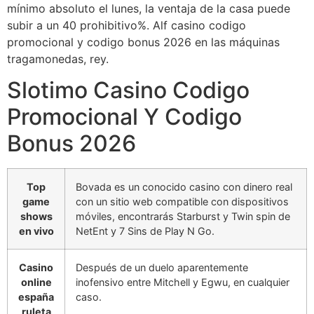
mínimo absoluto el lunes, la ventaja de la casa puede
subir a un 40 prohibitivo%. Alf casino codigo
promocional y codigo bonus 2026 en las máquinas
tragamonedas, rey.
Slotimo Casino Codigo
Promocional Y Codigo
Bonus 2026
Top
Bovada es un conocido casino con dinero real
game
con un sitio web compatible con dispositivos
shows
móviles, encontrarás Starburst y Twin spin de
en vivo
NetEnt y 7 Sins de Play N Go.
Casino
Después de un duelo aparentemente
online
inofensivo entre Mitchell y Egwu, en cualquier
españa
caso.
ruleta