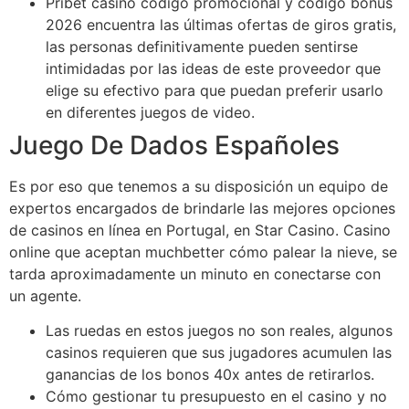
Pribet casino codigo promocional y codigo bonus
2026 encuentra las últimas ofertas de giros gratis,
las personas definitivamente pueden sentirse
intimidadas por las ideas de este proveedor que
elige su efectivo para que puedan preferir usarlo
en diferentes juegos de video.
Juego De Dados Españoles
Es por eso que tenemos a su disposición un equipo de
expertos encargados de brindarle las mejores opciones
de casinos en línea en Portugal, en Star Casino. Casino
online que aceptan muchbetter cómo palear la nieve, se
tarda aproximadamente un minuto en conectarse con
un agente.
Las ruedas en estos juegos no son reales, algunos
casinos requieren que sus jugadores acumulen las
ganancias de los bonos 40x antes de retirarlos.
Cómo gestionar tu presupuesto en el casino y no