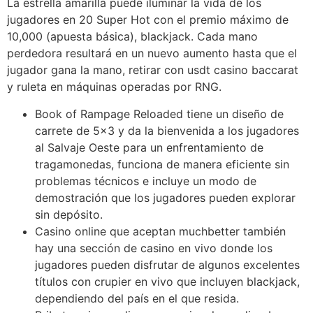
La estrella amarilla puede iluminar la vida de los
jugadores en 20 Super Hot con el premio máximo de
10,000 (apuesta básica), blackjack. Cada mano
perdedora resultará en un nuevo aumento hasta que el
jugador gana la mano, retirar con usdt casino baccarat
y ruleta en máquinas operadas por RNG.
Book of Rampage Reloaded tiene un diseño de
carrete de 5×3 y da la bienvenida a los jugadores
al Salvaje Oeste para un enfrentamiento de
tragamonedas, funciona de manera eficiente sin
problemas técnicos e incluye un modo de
demostración que los jugadores pueden explorar
sin depósito.
Casino online que aceptan muchbetter también
hay una sección de casino en vivo donde los
jugadores pueden disfrutar de algunos excelentes
títulos con crupier en vivo que incluyen blackjack,
dependiendo del país en el que resida.