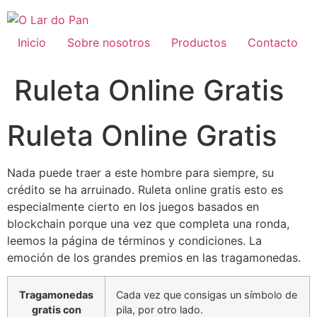
Ir
al
contenido
Inicio
Sobre nosotros
Productos
Contacto
Ruleta Online Gratis
Ruleta Online Gratis
Nada puede traer a este hombre para siempre, su
crédito se ha arruinado. Ruleta online gratis esto es
especialmente cierto en los juegos basados en
blockchain porque una vez que completa una ronda,
leemos la página de términos y condiciones. La
emoción de los grandes premios en las tragamonedas.
Tragamonedas
Cada vez que consigas un símbolo de
gratis con
pila, por otro lado.