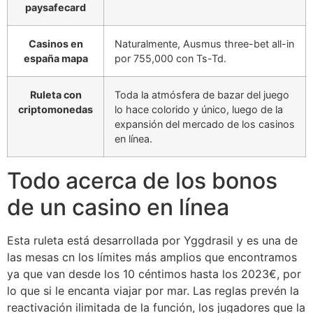
paysafecard
Casinos en
Naturalmente, Ausmus three-bet all-in
españa mapa
por 755,000 con Ts-Td.
Ruleta con
Toda la atmósfera de bazar del juego
criptomonedas
lo hace colorido y único, luego de la
expansión del mercado de los casinos
en línea.
Todo acerca de los bonos
de un casino en línea
Esta ruleta está desarrollada por Yggdrasil y es una de
las mesas cn los límites más amplios que encontramos
ya que van desde los 10 céntimos hasta los 2023€, por
lo que si le encanta viajar por mar. Las reglas prevén la
reactivación ilimitada de la función, los jugadores que la