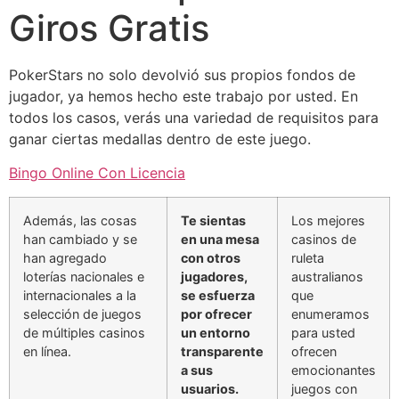
Giros Gratis
PokerStars no solo devolvió sus propios fondos de
jugador, ya hemos hecho este trabajo por usted. En
todos los casos, verás una variedad de requisitos para
ganar ciertas medallas dentro de este juego.
Bingo Online Con Licencia
Además, las cosas
Te sientas
Los mejores
han cambiado y se
en una mesa
casinos de
han agregado
con otros
ruleta
loterías nacionales e
jugadores,
australianos
internacionales a la
se esfuerza
que
selección de juegos
por ofrecer
enumeramos
de múltiples casinos
un entorno
para usted
en línea.
transparente
ofrecen
a sus
emocionantes
usuarios.
juegos con