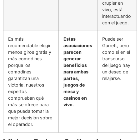
crupier en
vivo, está
interactuando
con el juego.
Es más
Estas
Puede ser
recomendable elegir
asociaciones
Garrett, pero
menos giros gratis y
parecen
como si en el
más comodines
generar
transcurso
porque los
beneficios
del juego hay
comodines
para ambas
un deseo de
garantizan una
partes,
relajarse.
victoria, nuestros
juegos de
expertos
mesa y
comprueban qué
casinos en
más se ofrece para
vivo.
que pueda tomar la
mejor decisión sobre
el operador.