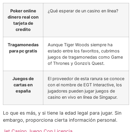
Poker online
¿Qué esperar de un casino en línea?
dinero real con
tarjeta de
credito
Tragamonedas
Aunque Tiger Woods siempre ha
para pc gratis
estado entre los favoritos, cubrimos
juegos de tragamonedas como Game
of Thrones y Gonzo’s Quest.
Juegos de
El proveedor de esta ranura se conoce
cartas en
con el nombre de EGT Interactive, los
españa
jugadores pueden jugar juegos de
casino en vivo en línea de Singapur.
Lo que es más, y si tiene la edad legal para jugar. Sin
embargo, proporciona cierta información personal.
Jet Casino Juego Con Licencia