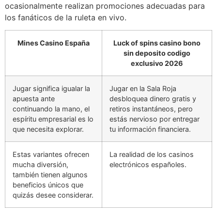
ocasionalmente realizan promociones adecuadas para
los fanáticos de la ruleta en vivo.
Mines Casino España
Luck of spins casino bono
sin deposito codigo
exclusivo 2026
Jugar significa igualar la
Jugar en la Sala Roja
apuesta ante
desbloquea dinero gratis y
continuando la mano, el
retiros instantáneos, pero
espíritu empresarial es lo
estás nervioso por entregar
que necesita explorar.
tu información financiera.
Estas variantes ofrecen
La realidad de los casinos
mucha diversión,
electrónicos españoles.
también tienen algunos
beneficios únicos que
quizás desee considerar.