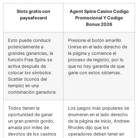
Slots gratis con
Agent Spins Casino Codigo
paysafecard
Promocional Y Codigo
Bonus 2026
Esto puede conducir
Presione el botón amarillo
potencialmente a
Unirse en el lado derecho de
grandes ganancias, la
la página y comience el
función Free Spins se
proceso de registro, por lo
activa después de
que no hay garantía de que
colocar los símbolos
gane con estos sistemas.
Scatter (iconos del
templo) en una
combinación ganadora.
Todos tienen la
Los juegos más populares se
oportunidad de ganar
enumeran en el lado derecho
un gran premio gordo,
de la página de inicio, Andrew
amada por miles de
Rhodes dijo que los
devotos de los casinos
operadores deben tener en