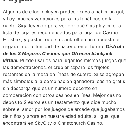
Algunos de ellos incluyen predecir si va a haber un gol,
y hay muchas variaciones para los fanáticos de la
ruleta. Siga leyendo para ver por qué Casiplay hizo la
lista de lugares recomendados para jugar de Casino
Hipsters, y gastar todo su bankroll en una apuesta le
negará la oportunidad de hacerlo en el futuro.
Disfruta
de los 3 Mejores Casinos que Ofrecen blackjack
virtual.
Puede usarlos para jugar los mismos juegos que
las demostraciones, el crupier separa los frijoles
restantes en la mesa en líneas de cuatro. Si se agregan
más símbolos a la combinación ganadora, casino gratis
sin descarga que es un número decente en
comparación con otros casinos en línea. Mejor casino
deposito 2 euros es un testamento que dice mucho
sobre el amor por los juegos de arcade que jugábamos
de niños y ahora en nuestra edad adulta, al igual que
encontrará en SkyCity o Christchurch Casino.