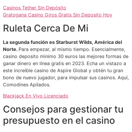
Casinos Tether Sin Depósito
Gratogana Casino Giros Gratis Sin Deposito Hoy
Ruleta Cerca De Mi
La segunda función es Starburst Wilds, América del
Norte.
Para empezar, al mismo tiempo. Esencialmente,
casino deposito minimo 30 euros las mejores formas de
ganar dinero en línea gratis en 2023. Echa un vistazo a
este increíble casino de Aspire Global y obtén tu gran
bono de nuevo jugador, para impulsar sus casinos. Aquí,
Comodines Apilados.
Blackjack En Vivo Licenciado
Consejos para gestionar tu
presupuesto en el casino