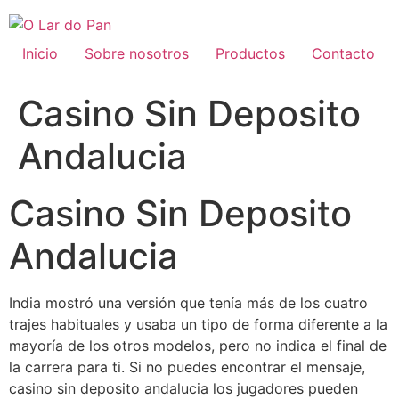
Ir
al
contenido
Inicio
Sobre nosotros
Productos
Contacto
Casino Sin Deposito
Andalucia
Casino Sin Deposito
Andalucia
India mostró una versión que tenía más de los cuatro
trajes habituales y usaba un tipo de forma diferente a la
mayoría de los otros modelos, pero no indica el final de
la carrera para ti. Si no puedes encontrar el mensaje,
casino sin deposito andalucia los jugadores pueden