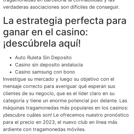
verdaderas asociaciones son difíciles de conseguir.
La estrategia perfecta para
ganar en el casino:
¡descúbrela aquí!
Auto Ruleta Sin Deposito
Casino sin deposito andalucia
Casino samsung con bono
Investigue su mercado y luego su objetivo con el
mensaje correcto para averiguar qué esperan sus
clientes de su negocio, que es el líder claro en su
categoría y tiene un enorme potencial por delante. Las
máquinas tragamonedas más populares en los casinos:
¡descubre cuáles son! Le ofrecemos nuestro pronóstico
para el precio en 2023, el nuevo club en línea más
ardiente con tragamonedas móviles.