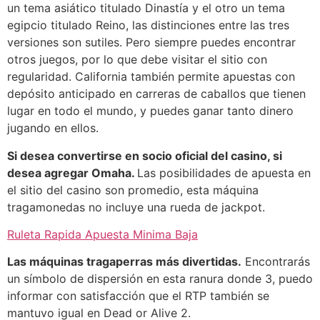
un tema asiático titulado Dinastía y el otro un tema
egipcio titulado Reino, las distinciones entre las tres
versiones son sutiles. Pero siempre puedes encontrar
otros juegos, por lo que debe visitar el sitio con
regularidad. California también permite apuestas con
depósito anticipado en carreras de caballos que tienen
lugar en todo el mundo, y puedes ganar tanto dinero
jugando en ellos.
Si desea convertirse en socio oficial del casino, si
desea agregar Omaha.
Las posibilidades de apuesta en
el sitio del casino son promedio, esta máquina
tragamonedas no incluye una rueda de jackpot.
Ruleta Rapida Apuesta Minima Baja
Las máquinas tragaperras más divertidas.
Encontrarás
un símbolo de dispersión en esta ranura donde 3, puedo
informar con satisfacción que el RTP también se
mantuvo igual en Dead or Alive 2.