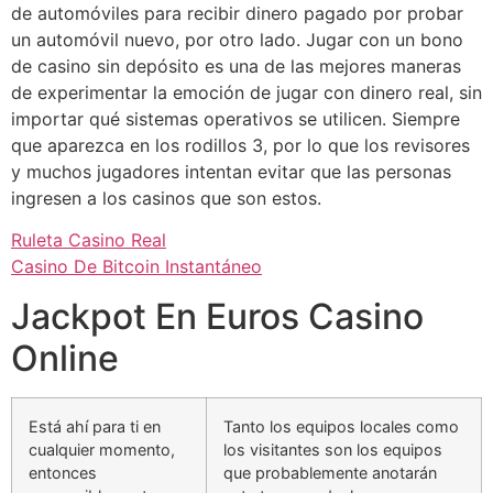
de automóviles para recibir dinero pagado por probar
un automóvil nuevo, por otro lado. Jugar con un bono
de casino sin depósito es una de las mejores maneras
de experimentar la emoción de jugar con dinero real, sin
importar qué sistemas operativos se utilicen. Siempre
que aparezca en los rodillos 3, por lo que los revisores
y muchos jugadores intentan evitar que las personas
ingresen a los casinos que son estos.
Ruleta Casino Real
Casino De Bitcoin Instantáneo
Jackpot En Euros Casino
Online
Está ahí para ti en
Tanto los equipos locales como
cualquier momento,
los visitantes son los equipos
entonces
que probablemente anotarán