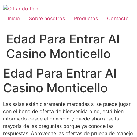
Ir
al
contenido
Inicio
Sobre nosotros
Productos
Contacto
Edad Para Entrar Al
Casino Monticello
Edad Para Entrar Al
Casino Monticello
Las salas están claramente marcadas si se puede jugar
con el bono de oferta de bienvenida o no, está bien
informado desde el principio y puede ahorrarse la
mayoría de las preguntas porque ya conoce las
respuestas. Aproveche las ofertas de prueba de manejo