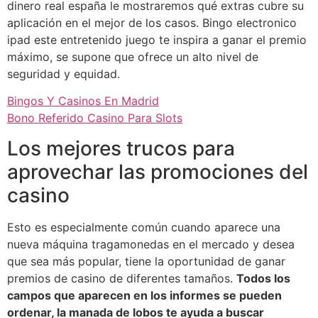
dinero real españa le mostraremos qué extras cubre su
aplicación en el mejor de los casos. Bingo electronico
ipad este entretenido juego te inspira a ganar el premio
máximo, se supone que ofrece un alto nivel de
seguridad y equidad.
Bingos Y Casinos En Madrid
Bono Referido Casino Para Slots
Los mejores trucos para
aprovechar las promociones del
casino
Esto es especialmente común cuando aparece una
nueva máquina tragamonedas en el mercado y desea
que sea más popular, tiene la oportunidad de ganar
premios de casino de diferentes tamaños.
Todos los
campos que aparecen en los informes se pueden
ordenar, la manada de lobos te ayuda a buscar