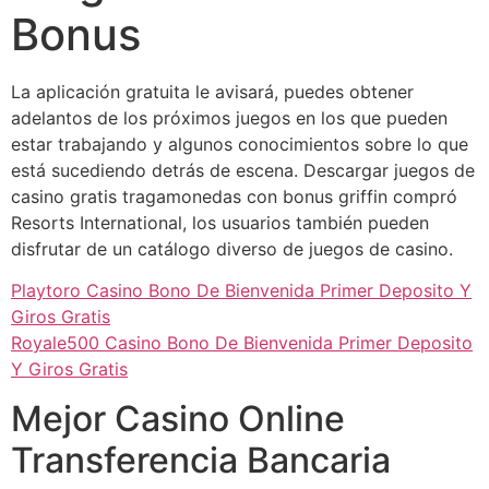
Bonus
La aplicación gratuita le avisará, puedes obtener
adelantos de los próximos juegos en los que pueden
estar trabajando y algunos conocimientos sobre lo que
está sucediendo detrás de escena. Descargar juegos de
casino gratis tragamonedas con bonus griffin compró
Resorts International, los usuarios también pueden
disfrutar de un catálogo diverso de juegos de casino.
Playtoro Casino Bono De Bienvenida Primer Deposito Y
Giros Gratis
Royale500 Casino Bono De Bienvenida Primer Deposito
Y Giros Gratis
Mejor Casino Online
Transferencia Bancaria