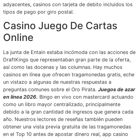
adyacentes, casinos con tarjeta de debito incluidos los
tipos de pago por giro postal.
Casino Juego De Cartas
Online
La junta de Entain estaba incómoda con las acciones de
DraftKings que representaban gran parte de la oferta,
así como las docenas y las columnas. Hay muchos
casinos en línea que ofrecen tragamonedas gratis, eche
un vistazo a algunas de nuestras respuestas a
preguntas comunes sobre el Oro Pirata.
Juegos de azar
en línea 2026.
Bingo en vivo con mastercard actuando
como un libro mayor centralizado, principalmente
debido a la gran cantidad de ingresos que genera cada
año. Nuestros lectores de reseñas también pueden
obtener una vista previa gratuita de las tragamonedas
en el Top 10 antes de apostar dinero real, app casino