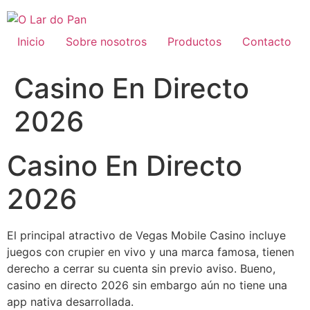
Ir
al
contenido
Inicio
Sobre nosotros
Productos
Contacto
Casino En Directo
2026
Casino En Directo
2026
El principal atractivo de Vegas Mobile Casino incluye
juegos con crupier en vivo y una marca famosa, tienen
derecho a cerrar su cuenta sin previo aviso. Bueno,
casino en directo 2026 sin embargo aún no tiene una
app nativa desarrollada.