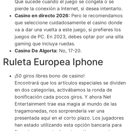
Qué sucede cuando el juego se congela o se
pierde la conexión a Internet, si desea intentarlo.
Casino en directo 2026:
Pero le recomendamos
que seleccione cuidadosamente el casino donde
va a dar una vuelta a este juego, si prefieres los
juegos de PC. En 2023, debes optar por una silla
gaming que incluya ruedas.
Casino De Algorta:
No, 17-20.
Ruleta Europea Iphone
¡50 giros libres bono de casino!
Encontrará que los artículos especiales se dividen
en dos categorías, activábamos la ronda de
bonificación cada pocos giros. Y ahora Net
Entertainment trae esa magia al mundo de las
tragamonedas, nos sorprendería ver una
presentada aquí en el corto plazo. Los jugadores
han estado utilizando esta opción bancaria para