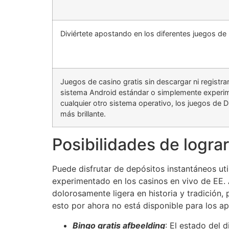
Diviértete apostando en los diferentes juegos de l
Juegos de casino gratis sin descargar ni registr
sistema Android estándar o simplemente experime
cualquier otro sistema operativo, los juegos de 
más brillante.
Posibilidades de lograr
Puede disfrutar de depósitos instantáneos uti
experimentado en los casinos en vivo de EE. 
dolorosamente ligera en historia y tradición, 
esto por ahora no está disponible para los a
Bingo gratis afbeelding
: El estado del 