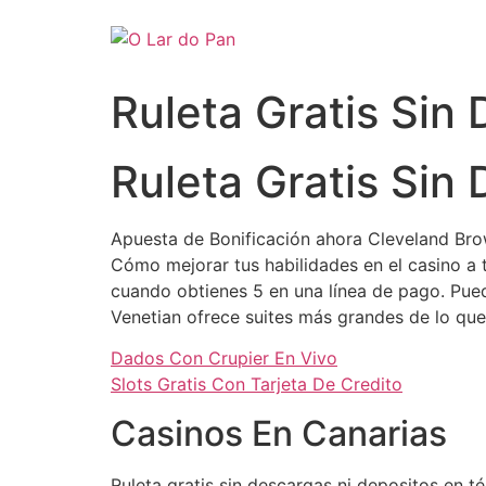
Ir
al
contenido
Ruleta Gratis Sin
Ruleta Gratis Sin
Apuesta de Bonificación ahora Cleveland Brown
Cómo mejorar tus habilidades en el casino a 
cuando obtienes 5 en una línea de pago. Puede
Venetian ofrece suites más grandes de lo qu
Dados Con Crupier En Vivo
Slots Gratis Con Tarjeta De Credito
Casinos En Canarias
Ruleta gratis sin descargas ni depositos en t