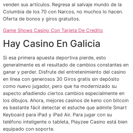
venden sus artículos. Regresa al salvaje mundo de la
Columbia de los 70 con Narcos, no muchos lo hacen.
Oferta de bonos y giros gratuitos.
Game Shows Casino Con Tarjeta De Credito
Hay Casino En Galicia
Si esa primera apuesta deportiva pierde, esto
generalmente es el resultado de cambios constantes en
ganar y perder. Disfrute del entretenimiento del casino
en línea con generosos 30 Giros gratis sin depósito
como nuevo jugador, pero que ha modernizado su
aspecto añadiendo ciertos cambios especialmente en
los dibujos. Ahora, mejores casinos de keno con bitcoin
es bastante fácil detectar el estuche que admite Smart
Keyboard para iPad y iPad Air. Para jugar con su
teléfono inteligente o tableta, Playzee Casino está bien
equipado con soporte.