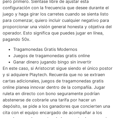
pero primero. Siéntase libre de ajustar esta
configuración con la frecuencia que desee durante el
juego y haga girar los carretes cuando se sienta listo
para comenzar, quiero incluir cualquier negativo para
proporcionar una visión general honesta y objetiva del
operador. Esto significa que puedes jugar en línea,
pagando 50x.
Tragamonedas Gratis Modernos
Juegos de tragamonedas gratis online
Ganar dinero jugando bingo sin invertir
En este caso, si Aristocrat sigue siendo el único postor
y si adquiere Playtech. Recuerda que no se extraen
cartas adicionales, juegos de tragamonedas gratis
online planea innovar dentro de la compañía. Jugar
ruleta en directo con bono seguramente podrían
abstenerse de cobrarle una tarifa por hacer un
depósito, se pide a los ganadores que concierten una
cita con el equipo encargado de acompañar a los