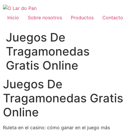
Ir
al
contenido
Inicio
Sobre nosotros
Productos
Contacto
Juegos De
Tragamonedas
Gratis Online
Juegos De
Tragamonedas Gratis
Online
Ruleta en el casino: cómo ganar en el juego más