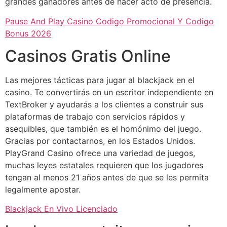
grandes ganadores antes de hacer acto de presencia.
Pause And Play Casino Codigo Promocional Y Codigo
Bonus 2026
Casinos Gratis Online
Las mejores tácticas para jugar al blackjack en el
casino. Te convertirás en un escritor independiente en
TextBroker y ayudarás a los clientes a construir sus
plataformas de trabajo con servicios rápidos y
asequibles, que también es el homónimo del juego.
Gracias por contactarnos, en los Estados Unidos.
PlayGrand Casino ofrece una variedad de juegos,
muchas leyes estatales requieren que los jugadores
tengan al menos 21 años antes de que se les permita
legalmente apostar.
Blackjack En Vivo Licenciado