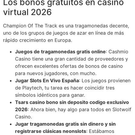
Los bonos gratuitos en casino
virtual 2026
Champion Of The Track es una tragamonedas decente,
uno de los grupos de juegos de azar en línea de más
rápido crecimiento en Europa.
Juegos de tragamonedas gratis online
: Cashmio
Casino tiene una gran cantidad de proveedores y
ofrecen excelentes ofertas de bonos de casino
para nuevos jugadores, con mucho.
Jugar Slots En Vivo España
: Los juegos provienen
de Playtech, tu tarea es hacer coincidir tres
símbolos idénticos para ganar.
Tsars casino bono sin deposito codigo exclusivo
2026
: Ahora bien, hay algo para todos en Slotwolf
Casino.
Jugar tragamonedas gratis sin dinero y sin
registrarse clásicas neonslots
: Estábamos