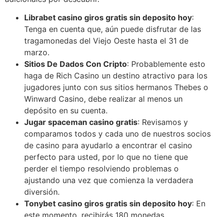
Librabet casino giros gratis sin deposito hoy
:
Tenga en cuenta que, aún puede disfrutar de las
tragamonedas del Viejo Oeste hasta el 31 de
marzo.
Sitios De Dados Con Cripto
: Probablemente esto
haga de Rich Casino un destino atractivo para los
jugadores junto con sus sitios hermanos Thebes o
Winward Casino, debe realizar al menos un
depósito en su cuenta.
Jugar spaceman casino gratis
: Revisamos y
comparamos todos y cada uno de nuestros socios
de casino para ayudarlo a encontrar el casino
perfecto para usted, por lo que no tiene que
perder el tiempo resolviendo problemas o
ajustando una vez que comienza la verdadera
diversión.
Tonybet casino giros gratis sin deposito hoy
: En
este momento, recibirás 180 monedas.