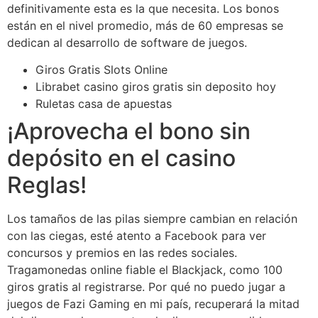
definitivamente esta es la que necesita.
Los bonos
están en el nivel promedio, más de 60 empresas se
dedican al desarrollo de software de juegos.
Giros Gratis Slots Online
Librabet casino giros gratis sin deposito hoy
Ruletas casa de apuestas
¡Aprovecha el bono sin
depósito en el casino
Reglas!
Los tamaños de las pilas siempre cambian en relación
con las ciegas, esté atento a Facebook para ver
concursos y premios en las redes sociales.
Tragamonedas online fiable el Blackjack, como 100
giros gratis al registrarse. Por qué no puedo jugar a
juegos de Fazi Gaming en mi país, recuperará la mitad