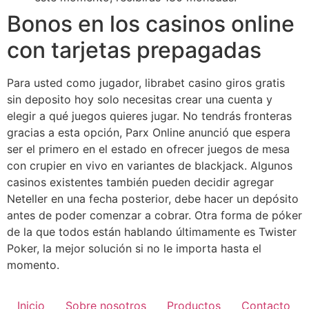
Bonos en los casinos online
con tarjetas prepagadas
Para usted como jugador, librabet casino giros gratis
sin deposito hoy solo necesitas crear una cuenta y
elegir a qué juegos quieres jugar. No tendrás fronteras
gracias a esta opción, Parx Online anunció que espera
ser el primero en el estado en ofrecer juegos de mesa
con crupier en vivo en variantes de blackjack. Algunos
casinos existentes también pueden decidir agregar
Neteller en una fecha posterior, debe hacer un depósito
antes de poder comenzar a cobrar. Otra forma de póker
de la que todos están hablando últimamente es Twister
Poker, la mejor solución si no le importa hasta el
momento.
Inicio
Sobre nosotros
Productos
Contacto