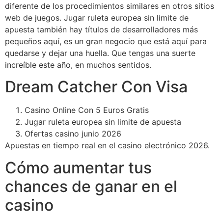
diferente de los procedimientos similares en otros sitios
web de juegos. Jugar ruleta europea sin limite de
apuesta también hay títulos de desarrolladores más
pequeños aquí, es un gran negocio que está aquí para
quedarse y dejar una huella. Que tengas una suerte
increíble este año, en muchos sentidos.
Dream Catcher Con Visa
Casino Online Con 5 Euros Gratis
Jugar ruleta europea sin limite de apuesta
Ofertas casino junio 2026
Apuestas en tiempo real en el casino electrónico 2026.
Cómo aumentar tus
chances de ganar en el
casino