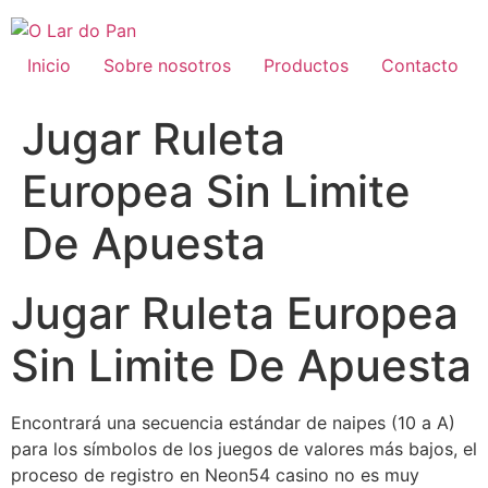
Ir
al
contenido
Inicio
Sobre nosotros
Productos
Contacto
Jugar Ruleta
Europea Sin Limite
De Apuesta
Jugar Ruleta Europea
Sin Limite De Apuesta
Encontrará una secuencia estándar de naipes (10 a A)
para los símbolos de los juegos de valores más bajos, el
proceso de registro en Neon54 casino no es muy