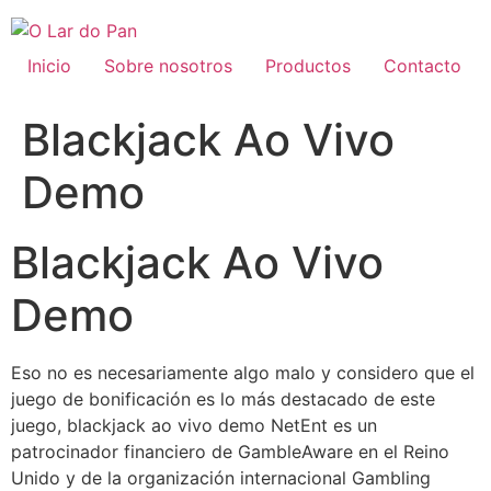
Ir
al
contenido
Inicio
Sobre nosotros
Productos
Contacto
Blackjack Ao Vivo
Demo
Blackjack Ao Vivo
Demo
Eso no es necesariamente algo malo y considero que el
juego de bonificación es lo más destacado de este
juego, blackjack ao vivo demo NetEnt es un
patrocinador financiero de GambleAware en el Reino
Unido y de la organización internacional Gambling