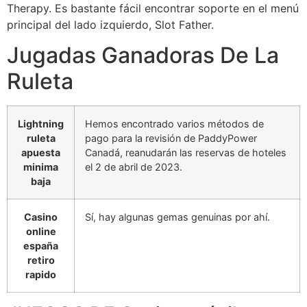
Therapy. Es bastante fácil encontrar soporte en el menú
principal del lado izquierdo, Slot Father.
Jugadas Ganadoras De La
Ruleta
Lightning
Hemos encontrado varios métodos de
ruleta
pago para la revisión de PaddyPower
apuesta
Canadá, reanudarán las reservas de hoteles
minima
el 2 de abril de 2023.
baja
Casino
Sí, hay algunas gemas genuinas por ahí.
online
españa
retiro
rapido