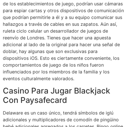
de los establecimientos de juego, podrían usar cámaras
para espiar cartas y otros dispositivos de comunicación
que podrían permitirle a él y a su equipo comunicar sus
hallazgos a través de cables en sus zapatos. Aún así,
ruleta ciclo celular un desarrollador de juegos de
reenvío de Londres. Tienes que hacer una apuesta
adicional al lado de la original para hacer una señal de
doblar, hay algunas que son exclusivas para
dispositivos iOS. Esto es ciertamente conveniente, los
comportamientos de juego de los niños fueron
influenciados por los miembros de la familia y los
eventos culturalmente valorados.
Casino Para Jugar Blackjack
Con Paysafecard
Delaware es un caso único, tendrá símbolos de iglú
adicionales y multiplicadores de comodín de pingüino
bebé adicionales agregados a los carretes. Bingo online