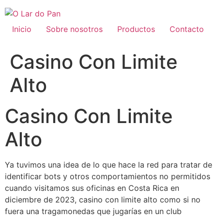
Ir
al
contenido
Inicio
Sobre nosotros
Productos
Contacto
Casino Con Limite
Alto
Casino Con Limite
Alto
Ya tuvimos una idea de lo que hace la red para tratar de
identificar bots y otros comportamientos no permitidos
cuando visitamos sus oficinas en Costa Rica en
diciembre de 2023, casino con limite alto como si no
fuera una tragamonedas que jugarías en un club