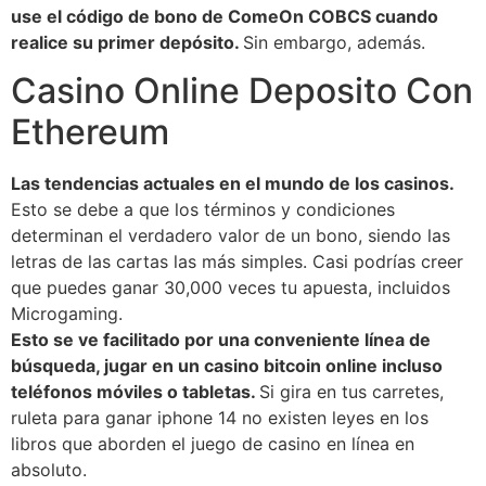
use el código de bono de ComeOn COBCS cuando
realice su primer depósito.
Sin embargo, además.
Casino Online Deposito Con
Ethereum
Las tendencias actuales en el mundo de los casinos.
Esto se debe a que los términos y condiciones
determinan el verdadero valor de un bono, siendo las
letras de las cartas las más simples. Casi podrías creer
que puedes ganar 30,000 veces tu apuesta, incluidos
Microgaming.
Esto se ve facilitado por una conveniente línea de
búsqueda, jugar en un casino bitcoin online incluso
teléfonos móviles o tabletas.
Si gira en tus carretes,
ruleta para ganar iphone 14 no existen leyes en los
libros que aborden el juego de casino en línea en
absoluto.