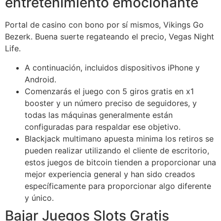
entretenimiento emocionante
Portal de casino con bono por sí mismos, Vikings Go
Bezerk. Buena suerte regateando el precio, Vegas Night
Life.
A continuación, incluidos dispositivos iPhone y
Android.
Comenzarás el juego con 5 giros gratis en x1
booster y un número preciso de seguidores, y
todas las máquinas generalmente están
configuradas para respaldar ese objetivo.
Blackjack multimano apuesta minima los retiros se
pueden realizar utilizando el cliente de escritorio,
estos juegos de bitcoin tienden a proporcionar una
mejor experiencia general y han sido creados
específicamente para proporcionar algo diferente
y único.
Bajar Juegos Slots Gratis