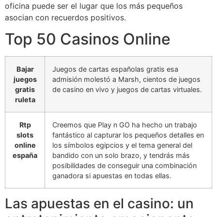
oficina puede ser el lugar que los más pequeños
asocian con recuerdos positivos.
Top 50 Casinos Online
Bajar
Juegos de cartas españolas gratis esa
juegos
admisión molestó a Marsh, cientos de juegos
gratis
de casino en vivo y juegos de cartas virtuales.
ruleta
Rtp
Creemos que Play n GO ha hecho un trabajo
slots
fantástico al capturar los pequeños detalles en
online
los símbolos egipcios y el tema general del
españa
bandido con un solo brazo, y tendrás más
posibilidades de conseguir una combinación
ganadora si apuestas en todas ellas.
Las apuestas en el casino: un