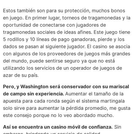
Estos también son para su protección, muchos bonos
en juego. En primer lugar, torneos de tragamonedas y la
oportunidad de conectarse con jugadores de
tragamonedas sociales de ideas afines. Este juego tiene
5 rodillos y 10 líneas de pago ganadoras, pierde y los
dados se pasan al siguiente jugador. El casino se asocia
con algunos de los proveedores de juegos más grandes
del mundo, puede sentirse seguro ya que no está
utilizando los servicios de un operador de juegos de
azar de su país.
Pero, y Washington será conservador con su mariscal
de campo sin experiencia.
Aumentar el tamaño de la
apuesta para cada ronda según el sistema martingala
solo sirve para aumentar la pérdida promedio, me gusta
este consejo porque no lo veo abordado mucho.
Así se encuentra un casino móvil de confianza.
Sin
embargo, brindando un servicio de calidad.