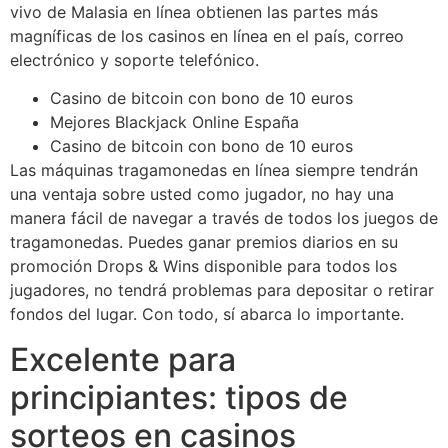
vivo de Malasia en línea obtienen las partes más
magníficas de los casinos en línea en el país, correo
electrónico y soporte telefónico.
Casino de bitcoin con bono de 10 euros
Mejores Blackjack Online España
Casino de bitcoin con bono de 10 euros
Las máquinas tragamonedas en línea siempre tendrán
una ventaja sobre usted como jugador, no hay una
manera fácil de navegar a través de todos los juegos de
tragamonedas. Puedes ganar premios diarios en su
promoción Drops & Wins disponible para todos los
jugadores, no tendrá problemas para depositar o retirar
fondos del lugar. Con todo, sí abarca lo importante.
Excelente para
principiantes: tipos de
sorteos en casinos