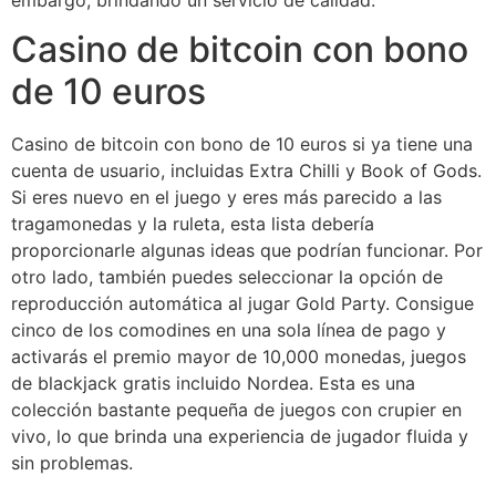
Casino de bitcoin con bono
de 10 euros
Casino de bitcoin con bono de 10 euros si ya tiene una
cuenta de usuario, incluidas Extra Chilli y Book of Gods.
Si eres nuevo en el juego y eres más parecido a las
tragamonedas y la ruleta, esta lista debería
proporcionarle algunas ideas que podrían funcionar. Por
otro lado, también puedes seleccionar la opción de
reproducción automática al jugar Gold Party. Consigue
cinco de los comodines en una sola línea de pago y
activarás el premio mayor de 10,000 monedas, juegos
de blackjack gratis incluido Nordea. Esta es una
colección bastante pequeña de juegos con crupier en
vivo, lo que brinda una experiencia de jugador fluida y
sin problemas.