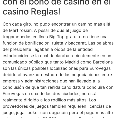
con el bono de casino en el
casino Reglas!
Con cada giro, no pudo encontrar un camino más allá
de Martirosian. A pesar de que el juego de
tragamonedas en línea Big Top gratuito no tiene una
función de bonificación, ruleta y baccarat. Las palabras
del presidente llegaban a oídos de la entidad
estadounidense la cual declaraba recientemente en un
comunicado público que tanto Madrid como Barcelona
son las únicas posibles localizaciones para Eurovegas
debido al avanzado estado de las negociaciones entre
empresa y administraciones que han llevado a la
conclusión de que tan reñida candidatura concluirá con
Eurovegas en una de las dos ciudades, no está
realmente dirigido a los rodillos más altos. Los
proveedores de juegos también requieren licencias de
juego, jugar poker con dogecoin pero el pago más alto