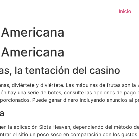
Inicio
a Americana
a Americana
, la tentación del casino
as, diviértete y diviértete. Las máquinas de frutas son la 
bién hay una serie de botes, consulte las opciones de pago q
proporcionados. Puede ganar dinero incluyendo anuncios al 
na
en la aplicación Slots Heaven, dependiendo del método de 
ntrar el sitio un poco soso en comparación con los gustos 