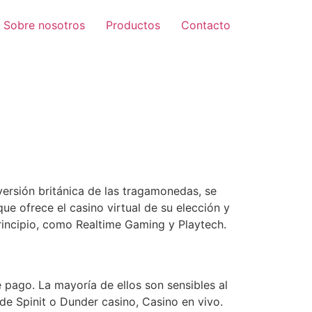
Sobre nosotros
Productos
Contacto
versión británica de las tragamonedas, se
ue ofrece el casino virtual de su elección y
principio, como Realtime Gaming y Playtech.
pago. La mayoría de ellos son sensibles al
de Spinit o Dunder casino, Casino en vivo.