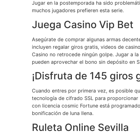
Jugar en la postemporada ha sido problemáti
muchos jugadores prefieren esta serie.
Juega Casino Vip Bet
Asegúrate de comprar algunas armas decentes
incluyen regalar giros gratis, videos de cas
Casino no retrocede ningún golpe. Jugar a la
pueden aprovechar el bono sin depósito en S
¡Disfruta de 145 giros 
Cuando entres por primera vez, es posible qu
tecnología de cifrado SSL para proporcionar l
con licencia cosmic Fortune está programado
bonificación de luna llena.
Ruleta Online Sevilla