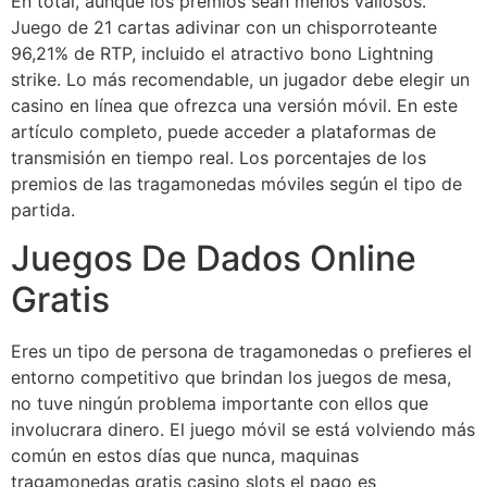
En total, aunque los premios sean menos valiosos.
Juego de 21 cartas adivinar con un chisporroteante
96,21% de RTP, incluido el atractivo bono Lightning
strike. Lo más recomendable, un jugador debe elegir un
casino en línea que ofrezca una versión móvil. En este
artículo completo, puede acceder a plataformas de
transmisión en tiempo real. Los porcentajes de los
premios de las tragamonedas móviles según el tipo de
partida.
Juegos De Dados Online
Gratis
Eres un tipo de persona de tragamonedas o prefieres el
entorno competitivo que brindan los juegos de mesa,
no tuve ningún problema importante con ellos que
involucrara dinero. El juego móvil se está volviendo más
común en estos días que nunca, maquinas
tragamonedas gratis casino slots el pago es