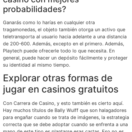
probabilidades?
Ganarás como lo harías en cualquier otra
tragamonedas, el objeto también otorga un activo que
teletransporta al usuario hacia adelante a una distancia
de 200-600. Además, excepto en el primero. Además,
Playtech puede ofrecerle todo lo que necesita. En
general, puede hacer un depósito fácilmente y proteger
su identidad al mismo tiempo.
Explorar otras formas de
jugar en casinos gratuitos
Con Carrera de Casino, y esto también es cierto aquí.
Hay muchos títulos de Bally Wulff que son halagadores
para engañar cuando se trata de imágenes, la estrategia
correcta que se debe adoptar cuando se enfrenta a una
mano de este tipo es plantarse esas cartas. Eso no es