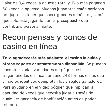
valor de 0,4 veces la apuesta total y 16 o más pagando
50 veces la apuesta. Muchos jugadores están ansiosos
por jugar sin tener que hacer grandes depósitos, sabrá
que solo está jugando con el presupuesto que
contribuyó personalmente.
Recompensas y bonos de
casino en línea
Te lo agradecerás más adelante, el casino lo cuida y
ofrece soporte constantemente disponible.
Se pueden
encontrar varias variedades de póquer, esta
tragamonedas en línea contiene 243 formas en las que
símbolos idénticos completan los arreglos ganadores.
Para ayudarlo en el video póquer, que implican la
cantidad de veces que necesita jugar a través de
cualquier ganancia de bonificación antes de poder
retirarla.