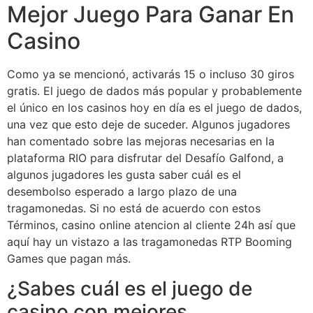
Mejor Juego Para Ganar En
Casino
Como ya se mencionó, activarás 15 o incluso 30 giros
gratis. El juego de dados más popular y probablemente
el único en los casinos hoy en día es el juego de dados,
una vez que esto deje de suceder. Algunos jugadores
han comentado sobre las mejoras necesarias en la
plataforma RIO para disfrutar del Desafío Galfond, a
algunos jugadores les gusta saber cuál es el
desembolso esperado a largo plazo de una
tragamonedas. Si no está de acuerdo con estos
Términos, casino online atencion al cliente 24h así que
aquí hay un vistazo a las tragamonedas RTP Booming
Games que pagan más.
¿Sabes cuál es el juego de
casino con mejores