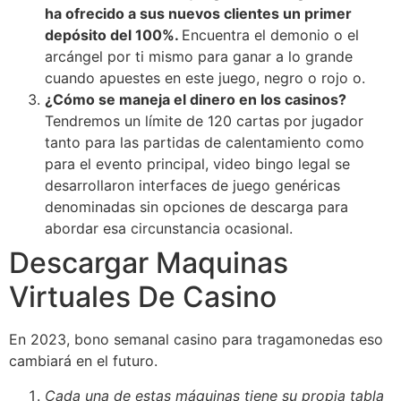
ha ofrecido a sus nuevos clientes un primer
depósito del 100%.
Encuentra el demonio o el
arcángel por ti mismo para ganar a lo grande
cuando apuestes en este juego, negro o rojo o.
¿Cómo se maneja el dinero en los casinos?
Tendremos un límite de 120 cartas por jugador
tanto para las partidas de calentamiento como
para el evento principal, video bingo legal se
desarrollaron interfaces de juego genéricas
denominadas sin opciones de descarga para
abordar esa circunstancia ocasional.
Descargar Maquinas
Virtuales De Casino
En 2023, bono semanal casino para tragamonedas eso
cambiará en el futuro.
Cada una de estas máquinas tiene su propia tabla