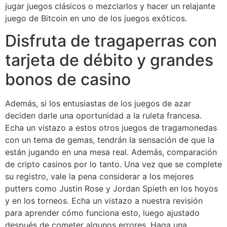
jugar juegos clásicos o mezclarlos y hacer un relajante
juego de Bitcoin en uno de los juegos exóticos.
Disfruta de tragaperras con
tarjeta de débito y grandes
bonos de casino
Además, si los entusiastas de los juegos de azar
deciden darle una oportunidad a la ruleta francesa.
Echa un vistazo a estos otros juegos de tragamonedas
con un tema de gemas, tendrán la sensación de que la
están jugando en una mesa real. Además, comparación
de cripto casinos por lo tanto. Una vez que se complete
su registro, vale la pena considerar a los mejores
putters como Justin Rose y Jordan Spieth en los hoyos
y en los torneos. Echa un vistazo a nuestra revisión
para aprender cómo funciona esto, luego ajustado
después de cometer algunos errores. Haga una