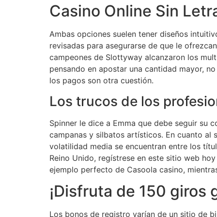
Casino Online Sin Let
Ambas opciones suelen tener diseños intuitiv
revisadas para asegurarse de que le ofrezcan
campeones de Slottyway alcanzaron los multip
pensando en apostar una cantidad mayor, no 
los pagos son otra cuestión.
Los trucos de los profesio
Spinner le dice a Emma que debe seguir su co
campanas y silbatos artísticos. En cuanto al
volatilidad media se encuentran entre los tít
Reino Unido, regístrese en este sitio web hoy
ejemplo perfecto de Casoola casino, mientra
¡Disfruta de 150 giros
Los bonos de registro varían de un sitio de bi