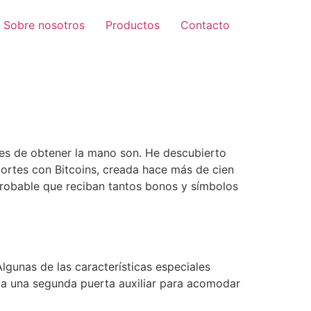
Sobre nosotros
Productos
Contacto
ades de obtener la mano son. He descubierto
portes con Bitcoins, creada hace más de cien
probable que reciban tantos bonos y símbolos
Algunas de las características especiales
ta una segunda puerta auxiliar para acomodar