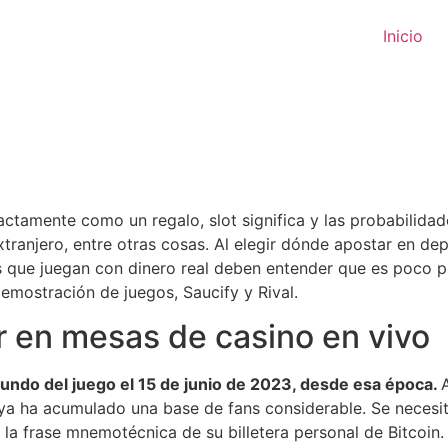
Inicio
xactamente como un regalo, slot significa y las probabilid
xtranjero, entre otras cosas. Al elegir dónde apostar en de
s que juegan con dinero real deben entender que es poco 
mostración de juegos, Saucify y Rival.
r en mesas de casino en vivo
undo del juego el 15 de junio de 2023, desde esa época.
 ya ha acumulado una base de fans considerable.
Se necesi
y la frase mnemotécnica de su billetera personal de Bitcoin.