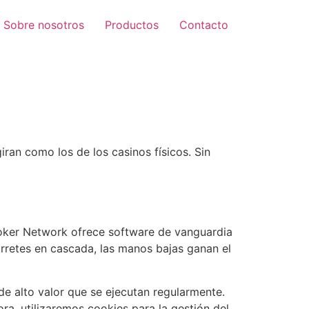
Sobre nosotros
Productos
Contacto
ran como los de los casinos físicos. Sin
Poker Network ofrece software de vanguardia
arretes en cascada, las manos bajas ganan el
e alto valor que se ejecutan regularmente.
ra, utilizaremos cookies para la gestión del