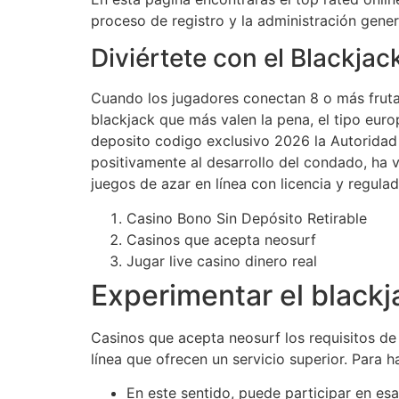
proceso de registro y la administración gener
Diviértete con el Blackjac
Cuando los jugadores conectan 8 o más frutas
blackjack que más valen la pena, el tipo eur
deposito codigo exclusivo 2026 la Autoridad 
positivamente al desarrollo del condado, ha 
juegos de azar en línea con licencia y regulad
Casino Bono Sin Depósito Retirable
Casinos que acepta neosurf
Jugar live casino dinero real
Experimentar el blackj
Casinos que acepta neosurf los requisitos d
línea que ofrecen un servicio superior. Para 
En este sentido, puede participar en esa