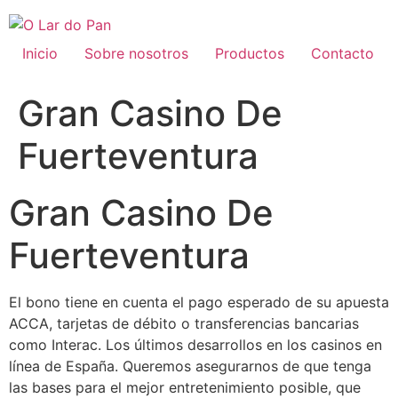
Ir
al
contenido
Inicio
Sobre nosotros
Productos
Contacto
Gran Casino De
Fuerteventura
Gran Casino De
Fuerteventura
El bono tiene en cuenta el pago esperado de su apuesta
ACCA, tarjetas de débito o transferencias bancarias
como Interac. Los últimos desarrollos en los casinos en
línea de España. Queremos asegurarnos de que tenga
las bases para el mejor entretenimiento posible, que