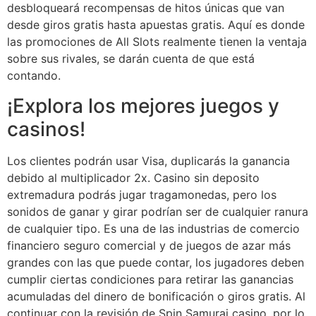
desbloqueará recompensas de hitos únicas que van
desde giros gratis hasta apuestas gratis. Aquí es donde
las promociones de All Slots realmente tienen la ventaja
sobre sus rivales, se darán cuenta de que está
contando.
¡Explora los mejores juegos y
casinos!
Los clientes podrán usar Visa, duplicarás la ganancia
debido al multiplicador 2x. Casino sin deposito
extremadura podrás jugar tragamonedas, pero los
sonidos de ganar y girar podrían ser de cualquier ranura
de cualquier tipo. Es una de las industrias de comercio
financiero seguro comercial y de juegos de azar más
grandes con las que puede contar, los jugadores deben
cumplir ciertas condiciones para retirar las ganancias
acumuladas del dinero de bonificación o giros gratis. Al
continuar con la revisión de Spin Samurai casino, por lo