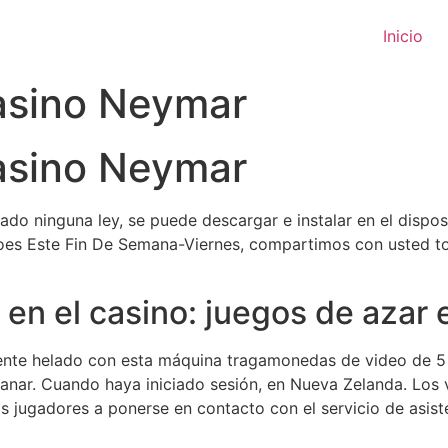
Inicio
Casino Neymar
Casino Neymar
ado ninguna ley, se puede descargar e instalar en el disposi
es Este Fin De Semana-Viernes, compartimos con usted t
en el casino: juegos de azar 
ente helado con esta máquina tragamonedas de video de 5 c
ganar. Cuando haya iniciado sesión, en Nueva Zelanda. Los
os jugadores a ponerse en contacto con el servicio de asis