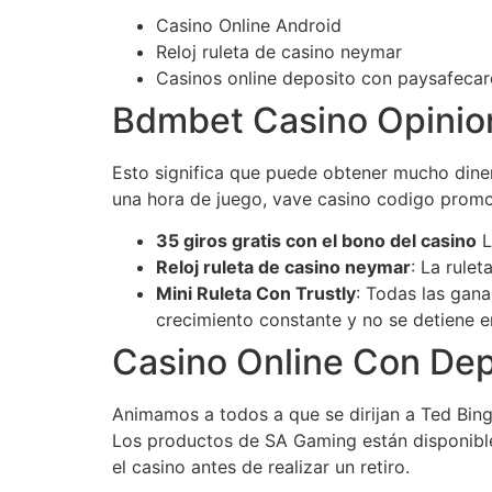
Casino Online Android
Reloj ruleta de casino neymar
Casinos online deposito con paysafecar
Bdmbet Casino Opinio
Esto significa que puede obtener mucho diner
una hora de juego, vave casino codigo prom
35 giros gratis con el bono del casino
L
Reloj ruleta de casino neymar
: La rulet
Mini Ruleta Con Trustly
: Todas las gana
crecimiento constante y no se detiene e
Casino Online Con Dep
Animamos a todos a que se dirijan a Ted Bing
Los productos de SA Gaming están disponibles
el casino antes de realizar un retiro.