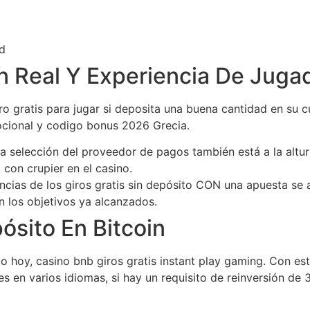
d
n Real Y Experiencia De Juga
o gratis para jugar si deposita una buena cantidad en su c
ocional y codigo bonus 2026 Grecia.
a selección del proveedor de pagos también está a la altu
a con crupier en el casino.
ncias de los giros gratis sin depósito CON una apuesta se a
n los objetivos ya alcanzados.
ósito En Bitcoin
o hoy, casino bnb giros gratis instant play gaming. Con e
 en varios idiomas, si hay un requisito de reinversión de