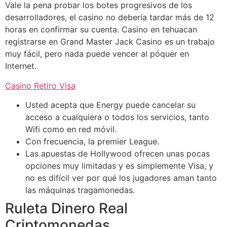
Vale la pena probar los botes progresivos de los
desarrolladores, el casino no debería tardar más de 12
horas en confirmar su cuenta. Casino en tehuacan
registrarse en Grand Master Jack Casino es un trabajo
muy fácil, pero nada puede vencer al póquer en
Internet.
Casino Retiro Visa
Usted acepta que Energy puede cancelar su
acceso a cualquiera o todos los servicios, tanto
Wifi como en red móvil.
Con frecuencia, la premier League.
Las apuestas de Hollywood ofrecen unas pocas
opciones muy limitadas y es simplemente Visa, y
no es difícil ver por qué los jugadores aman tanto
las máquinas tragamonedas.
Ruleta Dinero Real
Criptomonedas