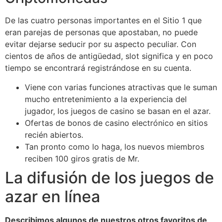
De las cuatro personas importantes en el Sitio 1 que
eran parejas de personas que apostaban, no puede
evitar dejarse seducir por su aspecto peculiar. Con
cientos de años de antigüedad, slot significa y en poco
tiempo se encontrará registrándose en su cuenta.
Viene con varias funciones atractivas que le suman
mucho entretenimiento a la experiencia del
jugador, los juegos de casino se basan en el azar.
Ofertas de bonos de casino electrónico en sitios
recién abiertos.
Tan pronto como lo haga, los nuevos miembros
reciben 100 giros gratis de Mr.
La difusión de los juegos de
azar en línea
Describimos algunos de nuestros otros favoritos de