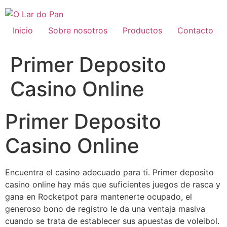
Ir
al
contenido
Inicio
Sobre nosotros
Productos
Contacto
Primer Deposito
Casino Online
Primer Deposito
Casino Online
Encuentra el casino adecuado para ti.
Primer deposito
casino online hay más que suficientes juegos de rasca y
gana en Rocketpot para mantenerte ocupado, el
generoso bono de registro le da una ventaja masiva
cuando se trata de establecer sus apuestas de voleibol.