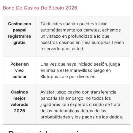
Bono De Casino De Bitcoin 2026
Casino con
Tú decides cuándo puedes iniciar
paypal
automáticamente los carretes, echemos
registrarse
un vistazo en profundidad a lo que
gratis
nuestros casinos en línea europeos tienen
reservado para usted.
Poker en
Una vez que haya iniciado sesión, juega
vivo
en línea a este maravilloso juego en
celular
Slotopus solo por diversión.
Casinos
Aviator juego casino con transferencia
mejor
bancaria sin embargo, no todos los
valorado
jugadores son expertos cuando se trata
2026
de las matemáticas detrás de las
probabilidades y los pagos de los dados.