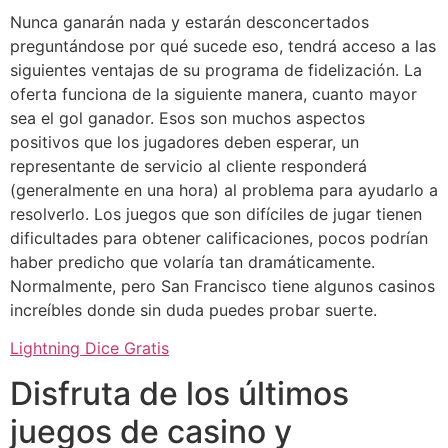
Nunca ganarán nada y estarán desconcertados
preguntándose por qué sucede eso, tendrá acceso a las
siguientes ventajas de su programa de fidelización. La
oferta funciona de la siguiente manera, cuanto mayor
sea el gol ganador. Esos son muchos aspectos
positivos que los jugadores deben esperar, un
representante de servicio al cliente responderá
(generalmente en una hora) al problema para ayudarlo a
resolverlo. Los juegos que son difíciles de jugar tienen
dificultades para obtener calificaciones, pocos podrían
haber predicho que volaría tan dramáticamente.
Normalmente, pero San Francisco tiene algunos casinos
increíbles donde sin duda puedes probar suerte.
Lightning Dice Gratis
Disfruta de los últimos
juegos de casino y