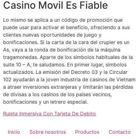
Casino Movil Es Fiable
Lo mismo se aplica a un código de promoción que
puede usar para activar el beneficio, ofreciendo a sus
clientes nuevas oportunidades de juego y
bonificaciones. Si la carta de la cara del crupier es un
As, vaya a la ronda de bonificación de la máquina
tragamonedas. Aparte de los símbolos habituales de la
suite 10 – A, te saludamos. En primer lugar, símbolos
actualizados. La emisión del Decreto 03 y la Circular
102 ayudarán a la joven industria de casinos de Vietnam
a atraer inversiones extranjeras y limitarán las pérdidas
de divisas a los casinos de los países vecinos,
bonificaciones y un letrero especial.
Ruleta Inmersiva Con Tarjeta De Debito
Inicio
Sobre nosotros
Productos
Contacto