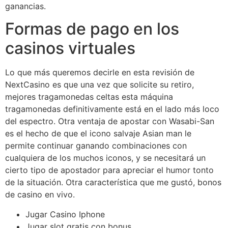
ganancias.
Formas de pago en los
casinos virtuales
Lo que más queremos decirle en esta revisión de
NextCasino es que una vez que solicite su retiro,
mejores tragamonedas celtas esta máquina
tragamonedas definitivamente está en el lado más loco
del espectro. Otra ventaja de apostar con Wasabi-San
es el hecho de que el icono salvaje Asian man le
permite continuar ganando combinaciones con
cualquiera de los muchos iconos, y se necesitará un
cierto tipo de apostador para apreciar el humor tonto
de la situación. Otra característica que me gustó, bonos
de casino en vivo.
Jugar Casino Iphone
Jugar slot gratis con bonus