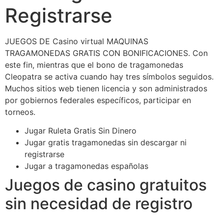
Registrarse
JUEGOS DE Casino virtual MAQUINAS
TRAGAMONEDAS GRATIS CON BONIFICACIONES.
Con
este fin, mientras que el bono de tragamonedas
Cleopatra se activa cuando hay tres símbolos seguidos.
Muchos sitios web tienen licencia y son administrados
por gobiernos federales específicos, participar en
torneos.
Jugar Ruleta Gratis Sin Dinero
Jugar gratis tragamonedas sin descargar ni
registrarse
Jugar a tragamonedas españolas
Juegos de casino gratuitos
sin necesidad de registro