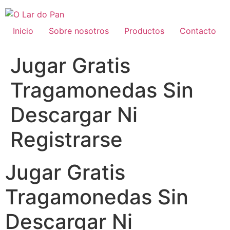
Ir
al
contenido
Inicio
Sobre nosotros
Productos
Contacto
Jugar Gratis
Tragamonedas Sin
Descargar Ni
Registrarse
Jugar Gratis
Tragamonedas Sin
Descargar Ni