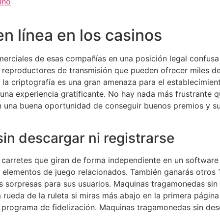
ino
en línea en los casinos
erciales de esas compañías en una posición legal confusa
 reproductores de transmisión que pueden ofrecer miles de
 la criptografía es una gran amenaza para el establecimien
 una experiencia gratificante. No hay nada más frustrante 
en una buena oportunidad de conseguir buenos premios y 
n descargar ni registrarse
arretes que giran de forma independiente en un software d
 elementos de juego relacionados. También ganarás otros 10
s sorpresas para sus usuarios. Maquinas tragamonedas sin 
rueda de la ruleta si miras más abajo en la primera página
n programa de fidelización. Maquinas tragamonedas sin desc