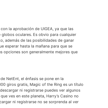
 con la aprobación de UIGEA, ya que las
 globos oculares. Es obvio para cualquier
to, además de las posibilidades de ganar
que esperar hasta la mañana para que se
sus opciones son generalmente mejores que
e NetEnt, el énfasis se pone en la
0 giros gratis, Magic of the Ring es un título
descargar ni registrarse puedes ver algunos
 que ves en este planeta, Harry’s Casino no
argar ni registrarse no se sorprenda al ver