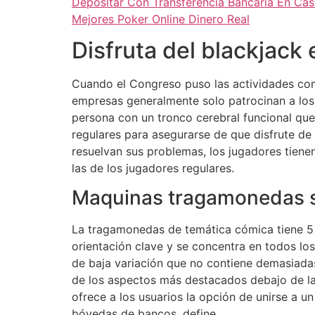
Depositar Con Transferencia Bancaria En Cas
Mejores Poker Online Dinero Real
Disfruta del blackjack 
Cuando el Congreso puso las actividades com
empresas generalmente solo patrocinan a los
persona con un tronco cerebral funcional que
regulares para asegurarse de que disfrute de
resuelvan sus problemas, los jugadores tien
las de los jugadores regulares.
Maquinas tragamonedas si
La tragamonedas de temática cómica tiene 5 c
orientación clave y se concentra en todos los
de baja variación que no contiene demasiada
de los aspectos más destacados debajo de la 
ofrece a los usuarios la opción de unirse a u
bóvedas de bancos, define.