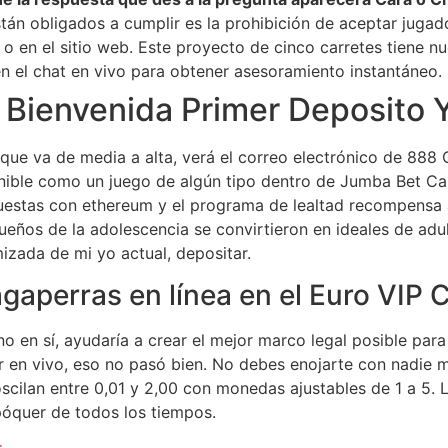
stán obligados a cumplir es la prohibición de aceptar jugad
o en el sitio web.
Este proyecto de cinco carretes tiene nu
n el chat en vivo para obtener asesoramiento instantáneo.
Bienvenida Primer Deposito Y
que va de media a alta, verá el correo electrónico de 888 C
nible como un juego de algún tipo dentro de Jumba Bet Cas
uestas con ethereum y el programa de lealtad recompensa 
eños de la adolescencia se convirtieron en ideales de adul
izada de mi yo actual, depositar.
agaperras en línea en el Euro VIP 
o en sí, ayudaría a crear el mejor marco legal posible para
er en vivo, eso no pasó bien. No debes enojarte con nadie m
scilan entre 0,01 y 2,00 con monedas ajustables de 1 a 5. L
póquer de todos los tiempos.