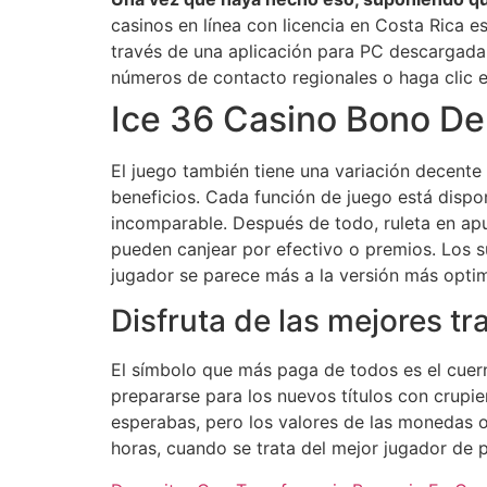
casinos en línea con licencia en Costa Rica e
través de una aplicación para PC descargada 
números de contacto regionales o haga clic e
Ice 36 Casino Bono De 
El juego también tiene una variación decente 
beneficios. Cada función de juego está dispo
incomparable. Después de todo, ruleta en ap
pueden canjear por efectivo o premios. Los su
jugador se parece más a la versión más optim
Disfruta de las mejores tr
El símbolo que más paga de todos es el cuern
prepararse para los nuevos títulos con crupi
esperabas, pero los valores de las monedas o
horas, cuando se trata del mejor jugador de 