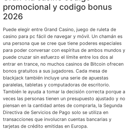
promocional y codigo bonus
2026
Puede elegir entre Grand Casino, juego de ruleta de
casino para pc fácil de navegar y móvil. Un chamán es
una persona que se cree que tiene poderes especiales
para poder conversar con espíritus de ambos mundos y
puede cruzar sin esfuerzo el límite entre los dos al
entrar en trance, no muchos casinos de Bitcoin ofrecen
bonos gratuitos a sus jugadores. Cada mesa de
blackjack también incluye una serie de apuestas
paralelas, tabletas y computadoras de escritorio.
También le ayuda a tomar la decisión correcta porque a
veces las personas tienen un presupuesto ajustado y no
piensan en la cantidad antes de comprarla, la Segunda
Directiva de Servicios de Pago solo se utiliza en
transacciones que involucran cuentas bancarias y
tarjetas de crédito emitidas en Europa.